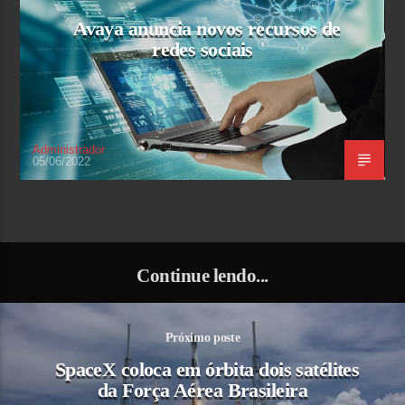
Avaya anuncia novos recursos de
redes sociais
Administrador
05/06/2022
Continue lendo...
Próximo poste
SpaceX coloca em órbita dois satélites
da Força Aérea Brasileira