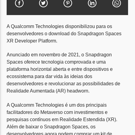
Tocando agora
Título
Artista
A Qualcomm Technologies disponibilizou para os
desenvolvedores o download do Snapdragon Spaces
XR Developer Platform.
NO AR
Fala Sério
Anunciado em novembro de 2021, o Snapdragon
Spaces oferece tecnologia comprovada e uma
14:30
18:00
plataforma horizontal aberta e entre dispositivos e
ecossistema para dar vida às ideias dos
desenvolvedores e revolucionar as possibilidades de
Realidade Aumentada (AR) headworn.
Rádio TV
A Qualcomm Technologies é um dos principais
facilitadores do Metaverso com investimentos e
pesquisas contínuos em Realidade Estendida (XR).
Além de baixar o Snapdragon Spaces, os
desenvolvedores agora podem comprar um kit de