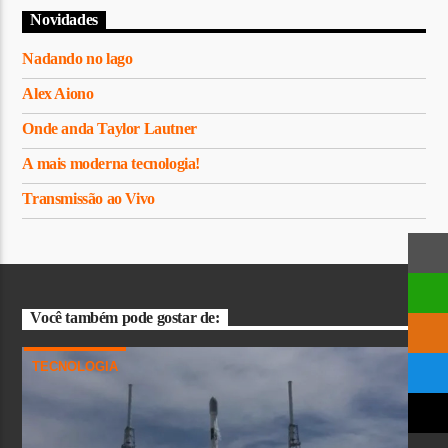
Novidades
Nadando no lago
Alex Aiono
Onde anda Taylor Lautner
A mais moderna tecnologia!
Transmissão ao Vivo
Você também pode gostar de:
TECNOLOGIA