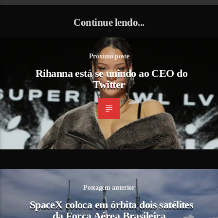
Continue lendo...
Próximo poste
Rihanna está se unindo ao CEO do
Twitter
Postagem anterior
SpaceX coloca em órbita dois satélites
da Força Aérea Brasileira