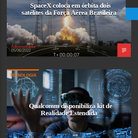
SpaceX coloca em órbita dois
satélites da Força Aérea Brasileira
Administrador
05/06/2022
TECNOLOGIA
Qualcomm disponibiliza kit de
Realidade Estendida