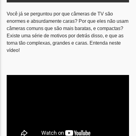
Tocando agora
Título
Você já se perguntou por que câmeras de TV são
Artista
enormes e absurdamente caras? Por que eles não usam
câmeras comuns que são mais baratas, e compactas?
Existe uma série de motivos por detrás disso, e que as
torna tão complexas, grandes e caras. Entenda neste
NO AR
vídeo!
Nossa Gente
22:00
23:50
Rádio TV