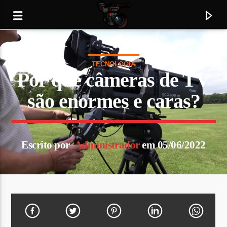
TECNOLOGIA
Rádio TV
Por que câmeras de TV
Rádio TV
são enormes e caras?
Escrito por
Administrador
em 05/06/2022